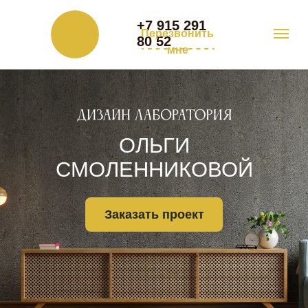
+7 915 291
Перезвонить
80 52
мне
ОЛЬГИ
СМОЛЕННИКОВОЙ
Заказать проект
Портфолио
Обо мне
Услуги
Главная